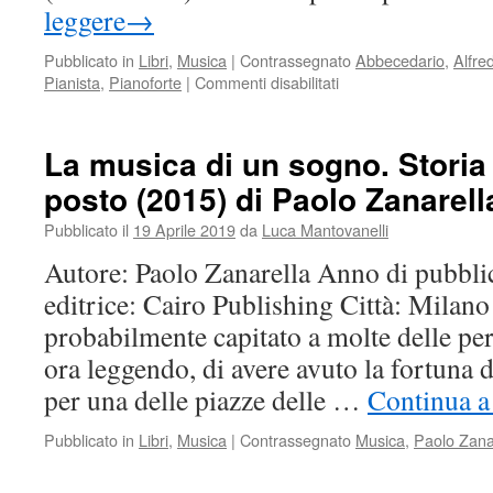
leggere
→
Pubblicato in
Libri
,
Musica
|
Contrassegnato
Abbecedario
,
Alfre
su
Pianista
,
Pianoforte
|
Commenti disabilitati
Abbecedario
di
un
La musica di un sogno. Storia 
pianista
posto (2015) di Paolo Zanarell
(2012/2014)
di
Pubblicato il
19 Aprile 2019
da
Luca Mantovanelli
Alfred
Brendel
Autore: Paolo Zanarella Anno di pubbli
editrice: Cairo Publishing Città: Milano
probabilmente capitato a molte delle pe
ora leggendo, di avere avuto la fortuna 
per una delle piazze delle …
Continua a
Pubblicato in
Libri
,
Musica
|
Contrassegnato
Musica
,
Paolo Zana