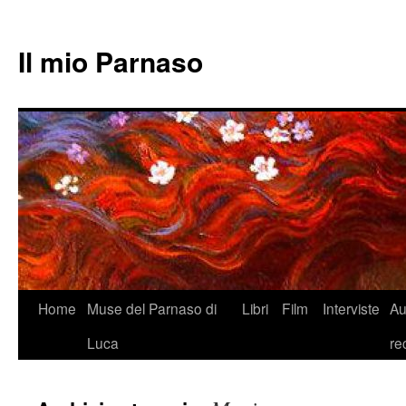
Il mio Parnaso
Vai
Home
Muse del Parnaso di
Libri
Film
Interviste
Au
al
Luca
re
contenuto