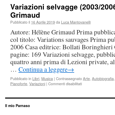
Variazioni selvagge (2003/200
Grimaud
Pubblicato il
16 Aprile 2019
da
Luca Mantovanelli
Autore: Hélène Grimaud Prima pubblica
col titolo: Variations sauvages Prima pub
2006 Casa editrice: Bollati Boringhieri 
pagine: 169 Variazioni selvagge, pubbli
quattro anni prima di Lezioni private, al
…
Continua a leggere
→
Pubblicato in
Libri
,
Musica
|
Contrassegnato
Arte
,
Autobiografia
su
Pianoforte
,
Variazioni
|
Commenti disabilitati
Variazioni
selvagge
(2003/2006)
di
Il mio Parnaso
Hélène
Grimaud