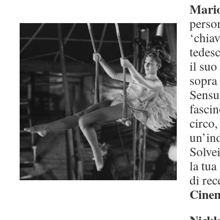
Mari
perso
‘chiav
tedes
il suo
sopra
Sensua
fascin
circo,
un’in
Solve
la tua
di rec
Cine