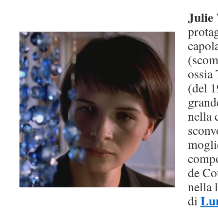
Julie
protag
capol
(scom
ossia 
(del 
grande
nella 
sconv
mogli
compos
de Co
nella 
Lu
di