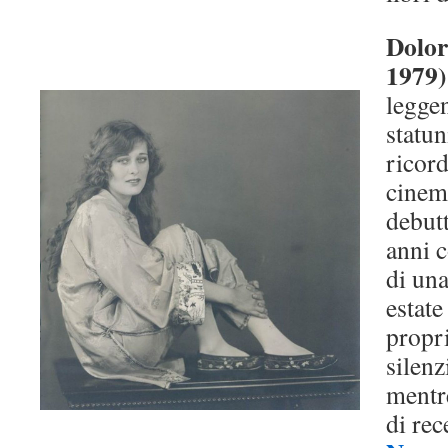
Dolor
1979)
leggen
statun
ricord
cinem
debutt
anni 
di una
estate
propr
silen
mentre
di rec