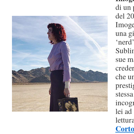
di un
del 2
Imogen
una g
‘nerd’
Subli
sue ma
crede
che u
presti
stess
incogn
lei ad
lettur
Corto