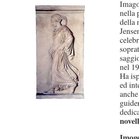
Imago
nella 
della 
Jense
celebr
soprat
saggio
nel 1
Ha isp
ed inte
anche
guider
dedic
novel
Imog