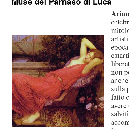
Muse del Parnaso di Luca
Aria
celebr
mitolo
artist
epoca
catart
libera
non po
anche
sulla 
fatto 
avere
salvif
accom