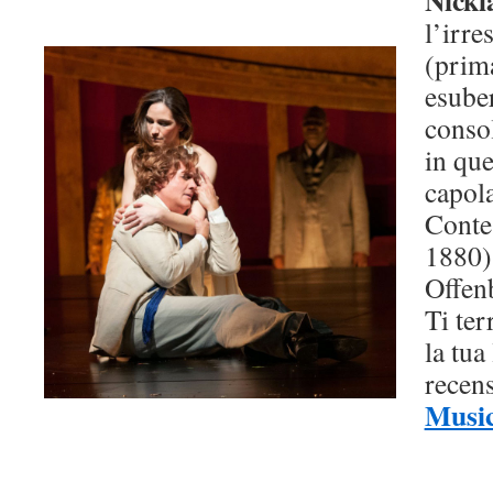
Nickl
l’irre
(prima
esuber
conso
in qu
capol
Conte
1880)
Offen
Ti te
la tua
recens
Musi