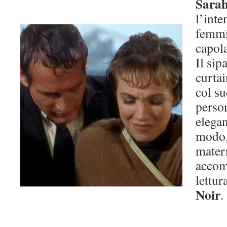
Sara
l’inte
femmin
capol
Il sip
curtai
col su
person
elegan
modo,
mater
accom
lettur
Noir
.