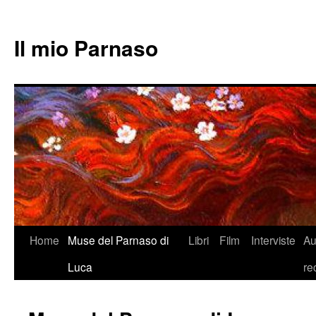
Il mio Parnaso
Vai
Home
Muse del Parnaso di
Libri
Film
Interviste
Au
al
Luca
re
contenuto