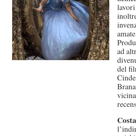
lavori
inoltr
invenz
amate
Produc
ad altr
divenu
del fi
Cinde
Brana
vicina
recen
Costa
l’indi