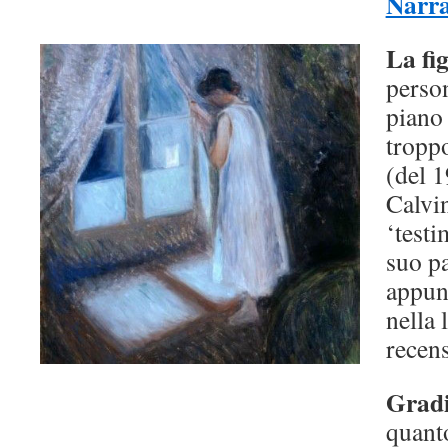
Narra
La fi
perso
piano 
tropp
(del 1
Calvi
‘testi
suo p
appun
nella 
recen
Grad
quant