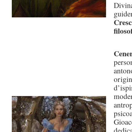
Divin
guider
Cresc
filoso
Cener
perso
anton
origin
d’ispi
modern
antrop
psicoa
Gioac
dedica