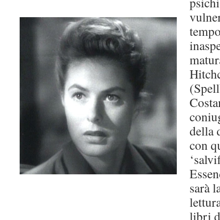
psichi
vulner
tempo
inaspe
matura
Hitchc
(Spel
Costa
coniug
della
con q
‘salvi
Essend
sarà l
lettur
libri 