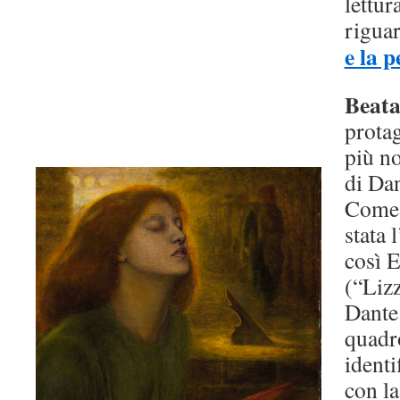
lettur
riguar
e la 
Beata
protag
più no
di Dan
Come 
stata 
così E
(“Lizz
Dante 
quadr
identi
con la