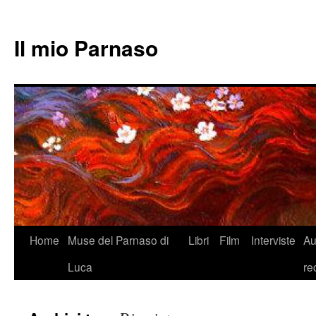
Il mio Parnaso
Vai
Home
Muse del Parnaso di
Libri
Film
Interviste
Au
al
Luca
re
contenuto