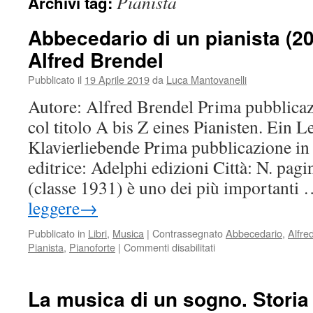
Pianista
Archivi tag:
Abbecedario di un pianista (20
Alfred Brendel
Pubblicato il
19 Aprile 2019
da
Luca Mantovanelli
Autore: Alfred Brendel Prima pubblica
col titolo A bis Z eines Pianisten. Ein 
Klavierliebende Prima pubblicazione in 
editrice: Adelphi edizioni Città: N. pag
(classe 1931) è uno dei più importanti
leggere
→
Pubblicato in
Libri
,
Musica
|
Contrassegnato
Abbecedario
,
Alfre
su
Pianista
,
Pianoforte
|
Commenti disabilitati
Abbecedario
di
un
La musica di un sogno. Storia 
pianista