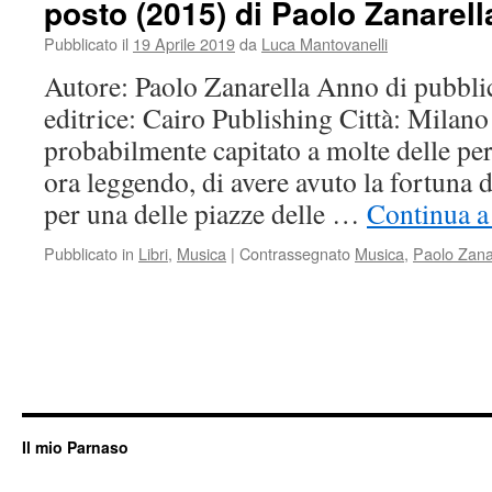
posto (2015) di Paolo Zanarell
(2012/2014)
di
Pubblicato il
19 Aprile 2019
da
Luca Mantovanelli
Alfred
Brendel
Autore: Paolo Zanarella Anno di pubbli
editrice: Cairo Publishing Città: Milano
probabilmente capitato a molte delle pe
ora leggendo, di avere avuto la fortuna 
per una delle piazze delle …
Continua a
Pubblicato in
Libri
,
Musica
|
Contrassegnato
Musica
,
Paolo Zana
Il mio Parnaso