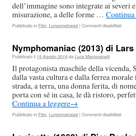
dell’immagine sono integrate ai severi e 
misurazione, a delle forme …
Continua 
su
Pubblicato in
Film
,
Lungometraggi
|
Commenti disabilitati
Melanch
(2011)
di
Nymphomaniac (2013) di Lars 
Lars
von
Pubblicato il
15 Agosto 2019
da
Luca Mantovanelli
Trier
Il protagonista maschile della vicenda, 
dalla vasta cultura e dalla ferrea morale
strada, a terra, una donna ferita, di nom
porta con sé in casa, le dà ristoro, per
Continua a leggere
→
su
Pubblicato in
Film
,
Lungometraggi
|
Commenti disabilitati
Nymph
(2013)
di