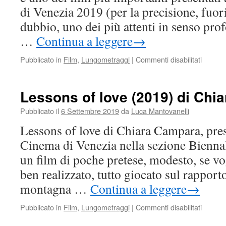
di Venezia 2019 (per la precisione, fuor
dubbio, uno dei più attenti in senso pro
…
Continua a leggere
→
su
Pubblicato in
Film
,
Lungometraggi
|
Commenti disabilitati
45
second
(2019)
Lessons of love (2019) di Chi
di
Tim
Pubblicato il
6 Settembre 2019
da
Luca Mantovanelli
Robbin
Lessons of love di Chiara Campara, pres
Cinema di Venezia nella sezione Bienna
un film di poche pretese, modesto, se v
ben realizzato, tutto giocato sul rapporto
montagna …
Continua a leggere
→
su
Pubblicato in
Film
,
Lungometraggi
|
Commenti disabilitati
Lesson