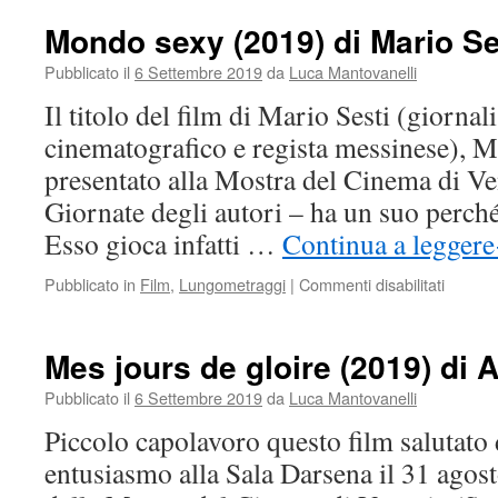
of
love
Mondo sexy (2019) di Mario Se
(2019)
di
Pubblicato il
6 Settembre 2019
da
Luca Mantovanelli
Chiara
Il titolo del film di Mario Sesti (giornali
Campa
cinematografico e regista messinese), 
presentato alla Mostra del Cinema di Ve
Giornate degli autori – ha un suo perché,
Esso gioca infatti …
Continua a leggere
su
Pubblicato in
Film
,
Lungometraggi
|
Commenti disabilitati
Mondo
sexy
(2019)
Mes jours de gloire (2019) di 
di
Mario
Pubblicato il
6 Settembre 2019
da
Luca Mantovanelli
Sesti
Piccolo capolavoro questo film salutato
entusiasmo alla Sala Darsena il 31 agost