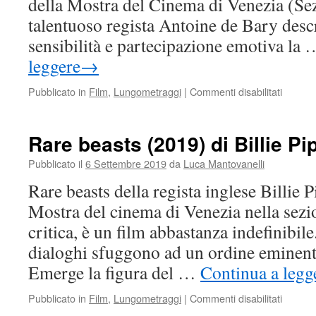
della Mostra del Cinema di Venezia (Sez
talentuoso regista Antoine de Bary desc
sensibilità e partecipazione emotiva la
leggere
→
su
Pubblicato in
Film
,
Lungometraggi
|
Commenti disabilitati
Mes
jours
de
Rare beasts (2019) di Billie Pi
gloire
(2019)
Pubblicato il
6 Settembre 2019
da
Luca Mantovanelli
di
Rare beasts della regista inglese Billie P
Antoine
de
Mostra del cinema di Venezia nella sezi
Bary
critica, è un film abbastanza indefinibile
dialoghi sfuggono ad un ordine eminent
Emerge la figura del …
Continua a legg
su
Pubblicato in
Film
,
Lungometraggi
|
Commenti disabilitati
Rare