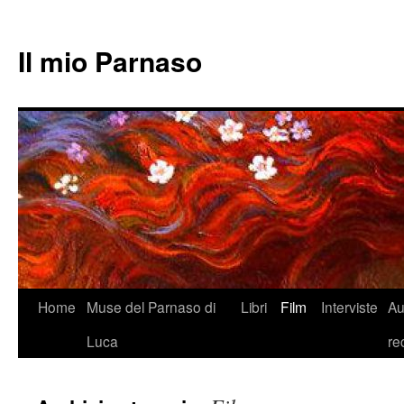
Il mio Parnaso
Vai
Home
Muse del Parnaso di
Libri
Film
Interviste
Au
al
Luca
re
contenuto