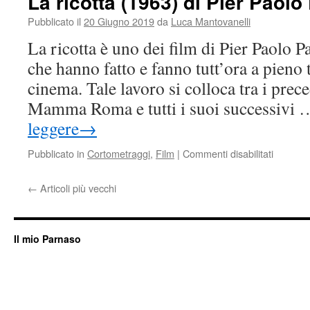
La ricotta (1963) di Pier Paolo
Lars
von
Pubblicato il
20 Giugno 2019
da
Luca Mantovanelli
Trier
La ricotta è uno dei film di Pier Paolo 
che hanno fatto e fanno tutt’ora a pieno t
cinema. Tale lavoro si colloca tra i prec
Mamma Roma e tutti i suoi successivi
leggere
→
su
Pubblicato in
Cortometraggi
,
Film
|
Commenti disabilitati
La
ricotta
←
Articoli più vecchi
(1963)
di
Pier
Paolo
Il mio Parnaso
Pasolini