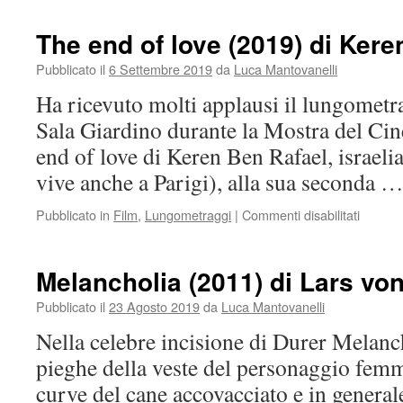
beasts
(2019)
The end of love (2019) di Kere
di
Billie
Pubblicato il
6 Settembre 2019
da
Luca Mantovanelli
Piper
Ha ricevuto molti applausi il lungometr
Sala Giardino durante la Mostra del Ci
end of love di Keren Ben Rafael, israeli
vive anche a Parigi), alla sua seconda 
su
Pubblicato in
Film
,
Lungometraggi
|
Commenti disabilitati
The
end
of
Melancholia (2011) di Lars von
love
(2019)
Pubblicato il
23 Agosto 2019
da
Luca Mantovanelli
di
Nella celebre incisione di Durer Melanch
Keren
Ben
pieghe della veste del personaggio femm
Rafael
curve del cane accovacciato e in general