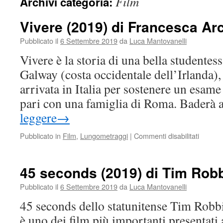
Film
Archivi categoria:
Vivere (2019) di Francesca Ar
Pubblicato il
6 Settembre 2019
da
Luca Mantovanelli
Vivere è la storia di una bella studentessa
Galway (costa occidentale dell’Irlanda
arrivata in Italia per sostenere un esame 
pari con una famiglia di Roma. Baderà
leggere
→
su
Pubblicato in
Film
,
Lungometraggi
|
Commenti disabilitati
Vivere
(2019)
di
45 seconds (2019) di Tim Rob
France
Archibu
Pubblicato il
6 Settembre 2019
da
Luca Mantovanelli
45 seconds dello statunitense Tim Robbin
è uno dei film più importanti presentati