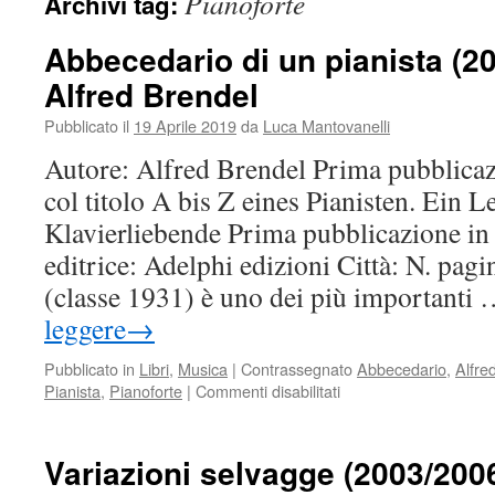
Pianoforte
Archivi tag:
Abbecedario di un pianista (20
Alfred Brendel
Pubblicato il
19 Aprile 2019
da
Luca Mantovanelli
Autore: Alfred Brendel Prima pubblica
col titolo A bis Z eines Pianisten. Ein 
Klavierliebende Prima pubblicazione in 
editrice: Adelphi edizioni Città: N. pag
(classe 1931) è uno dei più importanti
leggere
→
Pubblicato in
Libri
,
Musica
|
Contrassegnato
Abbecedario
,
Alfre
su
Pianista
,
Pianoforte
|
Commenti disabilitati
Abbecedario
di
un
Variazioni selvagge (2003/200
pianista