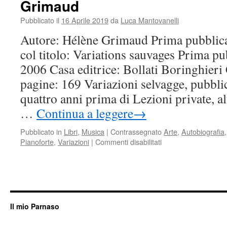
Grimaud
(2012/2014)
di
Pubblicato il
16 Aprile 2019
da
Luca Mantovanelli
Alfred
Brendel
Autore: Hélène Grimaud Prima pubblica
col titolo: Variations sauvages Prima pub
2006 Casa editrice: Bollati Boringhieri 
pagine: 169 Variazioni selvagge, pubbli
quattro anni prima di Lezioni private, al
…
Continua a leggere
→
Pubblicato in
Libri
,
Musica
|
Contrassegnato
Arte
,
Autobiografia
su
Pianoforte
,
Variazioni
|
Commenti disabilitati
Variazioni
selvagge
(2003/2006)
di
Hélène
Grimaud
Il mio Parnaso