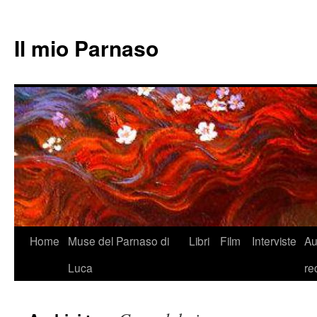
Il mio Parnaso
Vai
Home
Muse del Parnaso di
Libri
Film
Interviste
Au
al
Luca
re
contenuto