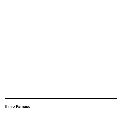
Videoconcorso
Pasinetti
(edizione
XVa,
2018)
Il mio Parnaso