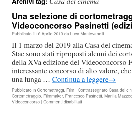
Casa del cinema
Archivi tag:
Una selezione di cortometragg
Videoconcorso Pasinetti (ediz
Pubblicato il
16 Aprile 2019
da
Luca Mantovanelli
Il 1 marzo del 2019 alla Casa del cinem
Stae sono stati riproposti alcuni dei cor
della XVa edizione del Videoconcorso F
interessante concorso di alto valore, ch
una lunga …
Continua a leggere
→
Pubblicato in
Cortometraggi
,
Film
|
Contrassegnato
Casa del ci
Cortometraggio
,
Filmmaker
,
Francesco Pasinetti
,
Marilia Mazze
su
Videoconcorso
|
Commenti disabilitati
Una
selezione
di
cortometraggi
del