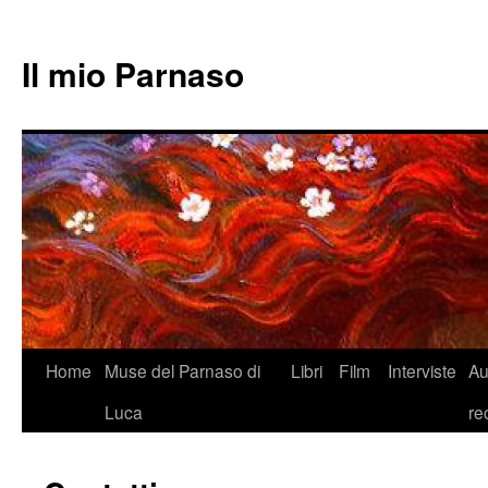
Il mio Parnaso
Vai
Home
Muse del Parnaso di
Libri
Film
Interviste
Au
al
Luca
re
contenuto