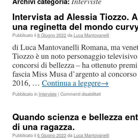
Interviste
Archivi categoria:
Intervista ad Alessia Tiozzo. A
una reginetta del mondo curvy
Pubblicato il
8 Giugno 2022
da
Luca Mantovanelli
di Luca Mantovanelli Romana, ma venet
Tiozzo è un noto personaggio televisivo
concorsi di bellezza – ha ottenuto premi
fascia Miss Musa d’argento al concorso
2016, …
Continua a leggere
→
su
Pubblicato in
Interviste
|
Commenti disabilitati
Intervista
ad
Alessia
Quando scienza e bellezza entr
Tiozzo.
di una ragazza.
A
tu
Pubblicato il
6 Giugno 2022
da
Luca Mantovanelli
per