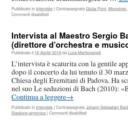
Pubblicato in
Interviste
|
Contrassegnato
Giuiia Pont
,
Monologo
su
Commenti disabilitati
Intervista
a
Giulia
Intervista al Maestro Sergio B
Pont
(direttore d’orchestra e music
(attrice
e
Pubblicato il
16 Aprile 2019
da
Luca Mantovanelli
autrice
di
L’intervista è scaturita con la gentile 
testi)
dopo il concerto da lui tenuto il 30 mar
Chiesa degli Eremitani di Padova. Ha sc
nel suo Le seduzioni di Bach (2010): «
Continua a leggere
→
Pubblicato in
Interviste
|
Contrassegnato
Johann Sebastian Bac
su
Stagione armonica
|
Commenti disabilitati
Intervista
al