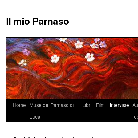
Il mio Parnaso
Vai
Home
Muse del Parnaso di
Libri
Film
Interviste
Au
al
Luca
re
contenuto