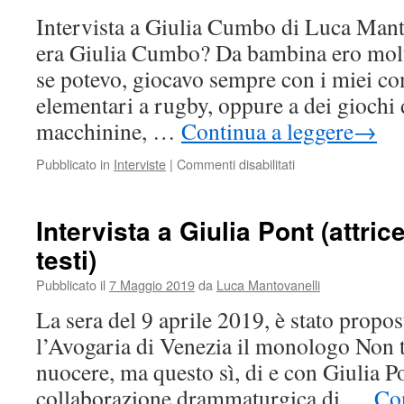
tu
Intervista a Giulia Cumbo di Luca Man
con
era Giulia Cumbo? Da bambina ero mol
una
reginetta
se potevo, giocavo sempre con i miei c
del
elementari a rugby, oppure a dei giochi d
mondo
curvy.
macchinine, …
Continua a leggere
→
su
Pubblicato in
Interviste
|
Commenti disabilitati
Quando
scienza
e
Intervista a Giulia Pont (attrice
bellezza
testi)
entrano
nello
Pubblicato il
7 Maggio 2019
da
Luca Mantovanelli
spirito
di
La sera del 9 aprile 2019, è stato propos
una
l’Avogaria di Venezia il monologo Non t
ragazza.
nuocere, ma questo sì, di e con Giulia Po
collaborazione drammaturgica di …
Con