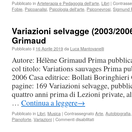
Pubblicato in
Arteterapia e Pedagogia dell'arte
,
Libri
|
Contrasse
Fobie
,
Psicoanalisi
,
Psicologia dell'arte
,
Psiconevrosi
,
Sigmund 
Variazioni selvagge (2003/200
Grimaud
Pubblicato il
16 Aprile 2019
da
Luca Mantovanelli
Autore: Hélène Grimaud Prima pubblica
col titolo: Variations sauvages Prima pub
2006 Casa editrice: Bollati Boringhieri 
pagine: 169 Variazioni selvagge, pubbli
quattro anni prima di Lezioni private, al
…
Continua a leggere
→
Pubblicato in
Libri
,
Musica
|
Contrassegnato
Arte
,
Autobiografia
su
Pianoforte
,
Variazioni
|
Commenti disabilitati
Variazioni
selvagge