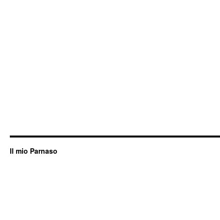
(2003/2006)
di
Hélène
Grimaud
Il mio Parnaso