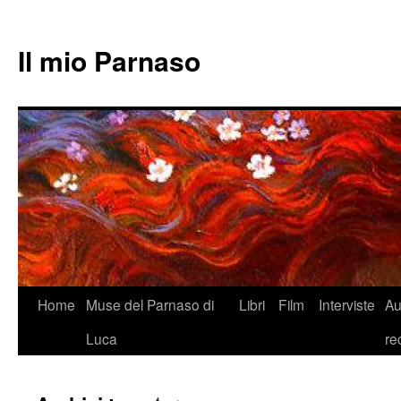
Il mio Parnaso
Vai
Home
Muse del Parnaso di
Libri
Film
Interviste
Au
al
Luca
re
contenuto