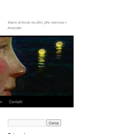
Diario di bordo tra libri, film, interviste e
fotografie
r:
Contatti