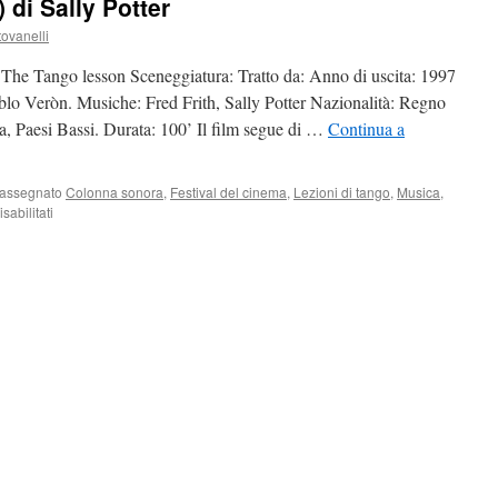
 di Sally Potter
ovanelli
e: The Tango lesson Sceneggiatura: Tratto da: Anno di uscita: 1997
 Pablo Veròn. Musiche: Fred Frith, Sally Potter Nazionalità: Regno
, Paesi Bassi. Durata: 100’ Il film segue di …
Continua a
rassegnato
Colonna sonora
,
Festival del cinema
,
Lezioni di tango
,
Musica
,
su
abilitati
Lezioni
di
tango
(1997)
di
Sally
Potter