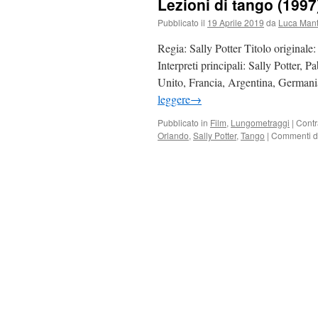
Lezioni di tango (1997)
Pubblicato il
19 Aprile 2019
da
Luca Mant
Regia: Sally Potter Titolo original
Interpreti principali: Sally Potter,
Unito, Francia, Argentina, Germania
leggere
→
Pubblicato in
Film
,
Lungometraggi
|
Cont
Orlando
,
Sally Potter
,
Tango
|
Commenti dis