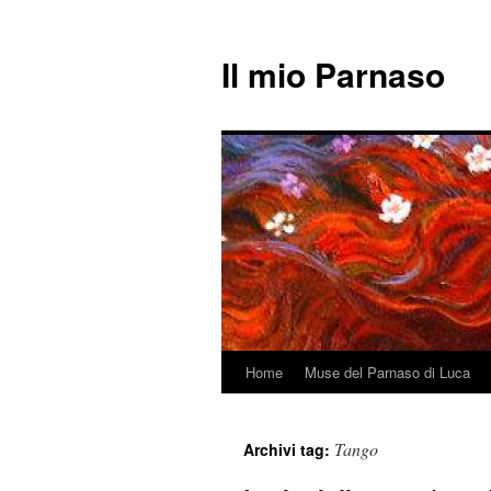
Il mio Parnaso
Home
Muse del Parnaso di Luca
Vai
al
Tango
Archivi tag:
contenuto