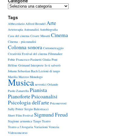
Categorie
Categorie
Tags
Arte
Abbecedario
Alfred Brendel
Arteterapia
Autoanalisi
Autobiografia
Cinema
Casa del cinema
Cesare Musatti
Cinema - psicoanalisi
Colonna sonora
Cortometraggio
Creatività
Festival del cinema
Filmmaker
Fobie
Francesco Pasinetti
Giuiia Pont
Hélène Grimaud
Interprete
Io ti salverò
Johann Sebastian Bach
Lezioni di tango
Marilia Mazzeo
Monologo
Musica
nevrotici
Orlando
Pianista
Paolo Zanarella
Pianoforte
Psicoanalisi
Psicologia dell'arte
Psiconevrosi
Sally Potter
Sergio Balestracci
Sigmund Freud
Short Film Festival
Stagione armonica
Tango
Teatro
Teatro a l'Avogaria
Variazioni
Venezia
Videoconcorso