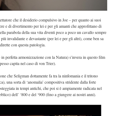
ttatore che il desiderio compulsivo in Joe – per quanto ai suoi
ere e di divertimento per lei e per gli amanti che approfittano di
ella parabola della sua vita diventi poco a poco un cavallo sempre
più invalidante e devastante (per lei e per gli altri), come ben sa
dirette con questa patologia.
 in perfetta armonizzazione con la Natura) s’invera in questo film
esso capita nel caso di von Trier).
gone che Seligman dottamente fa tra la ninfomania e il tritono
a), una sorta di ‘anomalia’ compositiva stridente dalla forte
teggiata in tempi antichi, che poi si è ampiamente radicata nel
blico) dell’ ‘800 e del ‘900 (fino a giungere ai nostri anni).