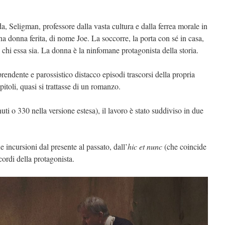
a, Seligman, professore dalla vasta cultura e dalla ferrea morale in
una donna ferita, di nome Joe. La soccorre, la porta con sé in casa,
i chi essa sia. La donna è la ninfomane protagonista della storia.
rendente e parossistico distacco episodi trascorsi della propria
pitoli, quasi si trattasse di un romanzo.
ti o 330 nella versione estesa), il lavoro è stato suddiviso in due
e incursioni dal presente al passato, dall’
hic et nunc
(che coincide
icordi della protagonista.