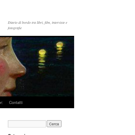
Diario di bordo tra libri, film, interviste e
fotografie
r:
Contatti