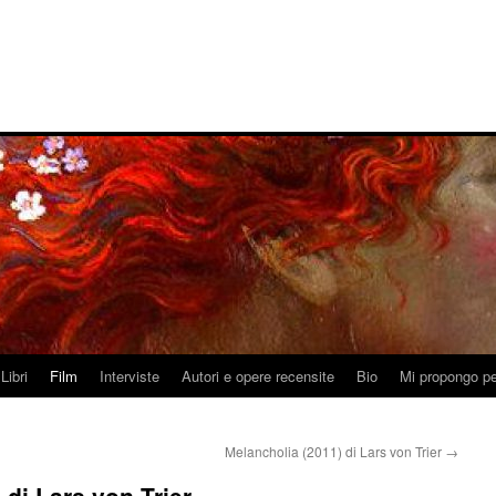
Libri
Film
Interviste
Autori e opere recensite
Bio
Mi propongo pe
Melancholia (2011) di Lars von Trier
→