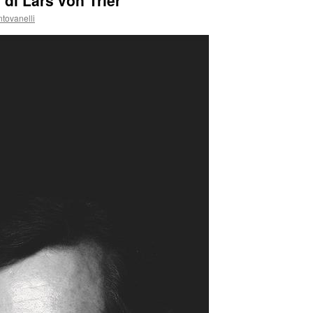
di Lars von Trier
tovanelli