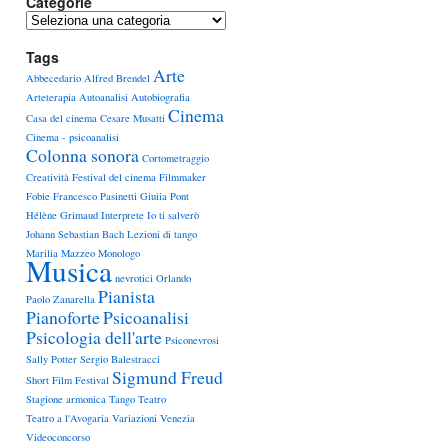
Categorie
Categorie
Tags
Arte
Abbecedario
Alfred Brendel
Arteterapia
Autoanalisi
Autobiografia
Cinema
Casa del cinema
Cesare Musatti
Cinema - psicoanalisi
Colonna sonora
Cortometraggio
Creatività
Festival del cinema
Filmmaker
Fobie
Francesco Pasinetti
Giuiia Pont
Hélène Grimaud
Interprete
Io ti salverò
Johann Sebastian Bach
Lezioni di tango
Marilia Mazzeo
Monologo
Musica
nevrotici
Orlando
Pianista
Paolo Zanarella
Pianoforte
Psicoanalisi
Psicologia dell'arte
Psiconevrosi
Sally Potter
Sergio Balestracci
Sigmund Freud
Short Film Festival
Stagione armonica
Tango
Teatro
Teatro a l'Avogaria
Variazioni
Venezia
Videoconcorso