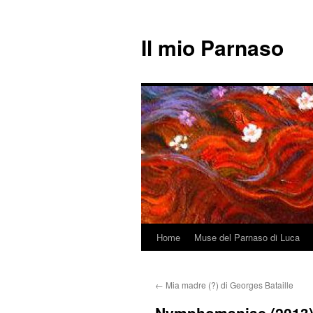
Il mio Parnaso
Home
Muse del Parnaso di Luca
Vai
al
←
Mia madre (?) di Georges Bataille
contenuto