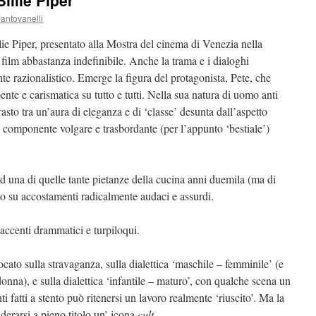
illie Piper
antovanelli
llie Piper, presentato alla Mostra del cinema di Venezia nella
 film abbastanza indefinibile. Anche la trama e i dialoghi
 razionalistico. Emerge la figura del protagonista, Pete, che
pente e carismatica su tutto e tutti. Nella sua natura di uomo anti
asto tra un’aura di eleganza e di ‘classe’ desunta dall’aspetto
a componente volgare e trasbordante (per l’appunto ‘bestiale’)
d una di quelle tante pietanze della cucina anni duemila (ma di
ato su accostamenti radicalmente audaci e assurdi.
 accenti drammatici e turpiloqui.
cato sulla stravaganza, sulla dialettica ‘maschile – femminile’ (e
onna), e sulla dialettica ‘infantile – maturo’, con qualche scena un
ti fatti a stento può ritenersi un lavoro realmente ‘riuscito’. Ma la
iderarsi a pieno titolo un’ icona
cult
.