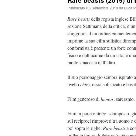
Rare beasts (2019) di B
Pubblicato il
6 Settembre 2019
da
Luca M
Rare beasts
della regista inglese Bi
sezione Settimana della critica, è un
sfuggono ad un ordine eminentemente
imprime la sua cifra stilistica dirom
conformista è presente un forte contr
fisico e dall’acume da un lato, e un
molto smaccata dall’altro.
Il suo personaggio sembra ispirato a
livello
chic
), ossia sofisticato e bas
Film generoso di
humor
, sarcasmo,
Film in parte onirico, scomposto, gio
sui reciproci rimproveri tra uomo e d
po’ sopra le righe,
Rare beasts
a con
brillante figura di Pete può già cons