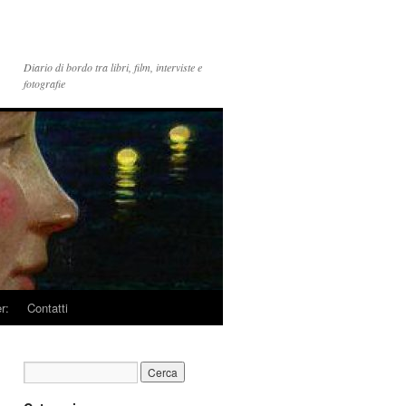
Diario di bordo tra libri, film, interviste e
fotografie
r:
Contatti