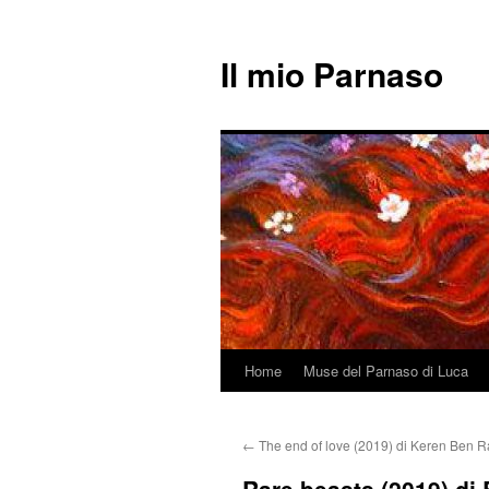
Il mio Parnaso
Home
Muse del Parnaso di Luca
Vai
al
←
The end of love (2019) di Keren Ben R
contenuto