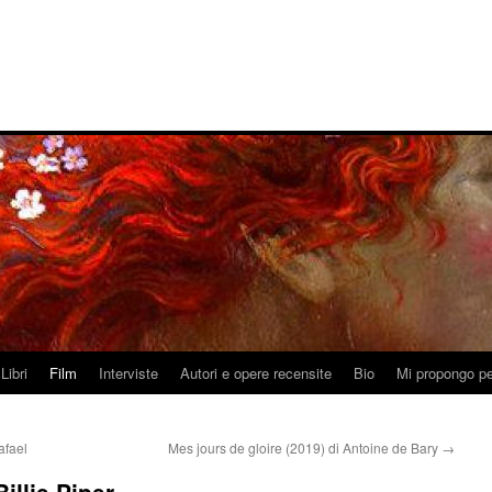
Libri
Film
Interviste
Autori e opere recensite
Bio
Mi propongo pe
afael
Mes jours de gloire (2019) di Antoine de Bary
→