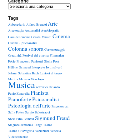
Categorie
Categorie
Tags
Arte
Abbecedario
Alfred Brendel
Arteterapia
Autoanalisi
Autobiografia
Cinema
Casa del cinema
Cesare Musatti
Cinema - psicoanalisi
Colonna sonora
Cortometraggio
Creatività
Festival del cinema
Filmmaker
Fobie
Francesco Pasinetti
Giuiia Pont
Hélène Grimaud
Interprete
Io ti salverò
Johann Sebastian Bach
Lezioni di tango
Marilia Mazzeo
Monologo
Musica
nevrotici
Orlando
Pianista
Paolo Zanarella
Pianoforte
Psicoanalisi
Psicologia dell'arte
Psiconevrosi
Sally Potter
Sergio Balestracci
Sigmund Freud
Short Film Festival
Stagione armonica
Tango
Teatro
Teatro a l'Avogaria
Variazioni
Venezia
Videoconcorso