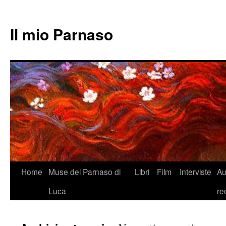
Il mio Parnaso
Vai
Home
Muse del Parnaso di
Libri
Film
Interviste
Au
al
Luca
re
contenuto