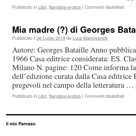
su
Pubblicato in
Libri
,
Narrativa erotica
|
Commenti disabilitati
Bianc
Mia madre (?) di Georges Batai
Pubblicato il
26 Luglio 2019
da
Luca Mantovanelli
Autore: Georges Bataille Anno pubblica
1966 Casa editrice considerata: ES. Clas
Milano N. pagine: 120 Come informa la
dell’edizione curata dalla Casa editrice 
pregevoli nel campo della letteratura …
su
Pubblicato in
Libri
,
Narrativa erotica
|
Commenti disabilitati
Mia
madr
(?)
di
Il mio Parnaso
Georg
Batail