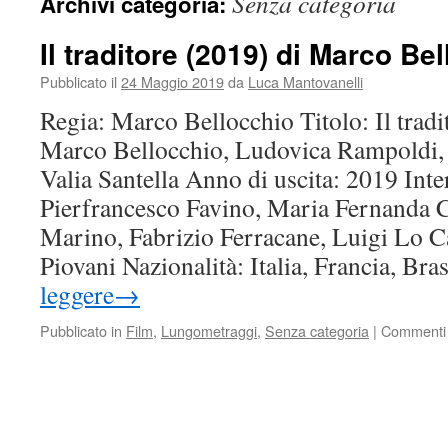
Senza categoria
Archivi categoria:
Il traditore (2019) di Marco Be
Pubblicato il
24 Maggio 2019
da
Luca Mantovanelli
Regia: Marco Bellocchio Titolo: Il tradi
Marco Bellocchio, Ludovica Rampoldi, 
Valia Santella Anno di uscita: 2019 Inter
Pierfrancesco Favino, Maria Fernanda 
Marino, Fabrizio Ferracane, Luigi Lo C
Piovani Nazionalità: Italia, Francia, Br
leggere
→
Pubblicato in
Film
,
Lungometraggi
,
Senza categoria
|
Commenti d