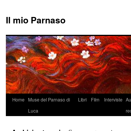
Il mio Parnaso
Vai
Home
Muse del Parnaso di
Libri
Film
Interviste
Au
al
Luca
re
contenuto