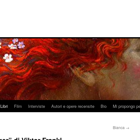
Libri
Film
Interviste
Autori e opere recensite
Bio
Mi propongo pe
Bianca
→