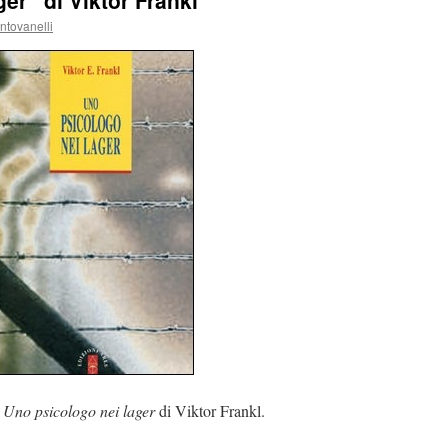
er” di Viktor Frankl
ntovanelli
u
Uno psicologo nei lager
di Viktor Frankl.