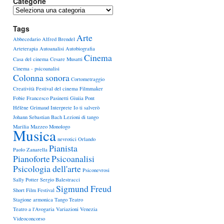
Categorie
Categorie
Tags
Arte
Abbecedario
Alfred Brendel
Arteterapia
Autoanalisi
Autobiografia
Cinema
Casa del cinema
Cesare Musatti
Cinema - psicoanalisi
Colonna sonora
Cortometraggio
Creatività
Festival del cinema
Filmmaker
Fobie
Francesco Pasinetti
Giuiia Pont
Hélène Grimaud
Interprete
Io ti salverò
Johann Sebastian Bach
Lezioni di tango
Marilia Mazzeo
Monologo
Musica
nevrotici
Orlando
Pianista
Paolo Zanarella
Pianoforte
Psicoanalisi
Psicologia dell'arte
Psiconevrosi
Sally Potter
Sergio Balestracci
Sigmund Freud
Short Film Festival
Stagione armonica
Tango
Teatro
Teatro a l'Avogaria
Variazioni
Venezia
Videoconcorso