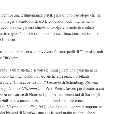
 per noi una testimonianza privilegiata di uno psicologo che ha
no
il lager vivendo lui stesso le condizioni dell’internamento,
seconda fase gli sarà chiesto di svolgere il ruolo di medico
esto migliorò, anche se di poco, la sua situazione, pur sempre in
e la morte.
a e dai quali riuscì a sopravvivere furono quelli di Theresienstadt
 e Türkheim.
Frankl a un pianeta, e si volesse immaginare una galassia nella
bbero facilmente individuare anche altri pianeti orbitanti
ti citerei
Un sopravvissuto di Varsavia
di Schönberg.
Ricorda
Luigi Nono e
L’istruttoria
di Peter Weiss, lavoro per il teatro a cui
enza evocatrice di Nono si ispira. Alcuni enunciati di Sartre (di
zialista, ma anche, a esempio, il fondamentale concetto di
ti in
L’essere e il nulla
(1943), ove si problematizza il rapporto tra
a dei bisogni di Maslow (una teoria oggi molto celebre, che si