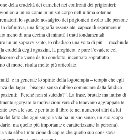
zione della crudeltà dei carnefici nei confronti dei prigionieri;
gionieri a unirsi come in un sol corpo nell’ultima solenne
rematori; lo sguardo nostalgico dei prigionieri rivolto alle persone
ri. In definitiva, una fotografia essenziale, capace di esprimere in
a meno di una decina di minuti) i tratti fondamentali
pure lui un sopravvissuto, lo ribadisco una volta di più – racchiude
 (la crudeltà degli aguzzini, la preghiera, e pure l’evadere col
 discorso che viene da lui condotto, incentrato soprattutto
no di morte, risulta molto più articolato.
nkl, e in generale lo spirito della logoterapia – terapia che egli
ienza dei lager – bisogna senza dubbio cominciare dalla fatidica
zienti: “Perché non si suicida?”. La frase, brutale ma intrisa di
lmente sgorgare le motivazioni vere che tenevano aggrappate le
 aveva le sue, e per tutto il libro (e nei numerosi altri da lui
osità del fatto che ogni singola vita ha un suo senso, un suo scopo
rio, ma quello più importante e caratterizzante la persona).
ia vita ebbe l’intuizione di capire che quello suo consisteva
re questo senso, questo scopo.