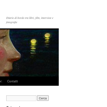
Diario di bordo tra libri, film, interviste e
fotografie
r:
Contatti