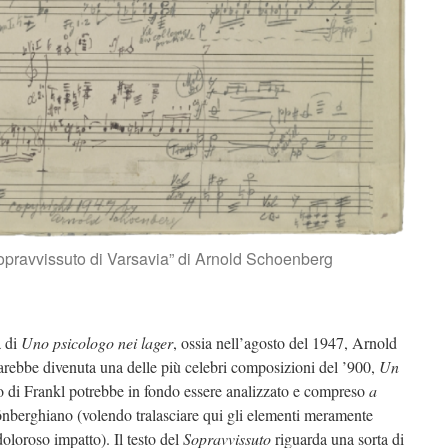
Sopravvissuto di Varsavia” di Arnold Schoenberg
a di
Uno psicologo nei lager
, ossia nell’agosto del 1947, Arnold
ebbe divenuta una delle più celebri composizioni del ’900,
Un
to di Frankl potrebbe in fondo essere analizzato e compreso
a
önberghiano (volendo tralasciare qui gli elementi meramente
oloroso impatto). Il testo del
Sopravvissuto
riguarda una sorta di