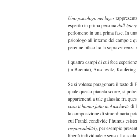
Uno psicologo nei lager
rappresenta
esperito in prima persona
dall’inter
perlomeno in una prima fase. In una 
psicologo all’interno del campo e qu
perenne bilico tra la sopravvivenza 
I quattro campi di cui fece esperienz
(in Boemia), Auschwitz, Kaufering
Se si volesse paragonare il testo di 
quale questo pianeta scorre, si potre
appartenenti a tale galassia: fra ques
cosa ti hanno fatto in Auschwitz
di 
la composizione di straordinaria pot
cui Frankl condivide l’humus esisten
responsabilità
), per esempio presen
libertà individuale e senso. La scal