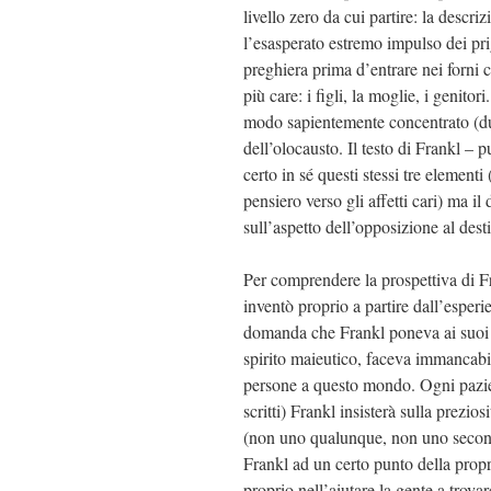
livello zero da cui partire: la descri
l’esasperato estremo impulso dei pri
preghiera prima d’entrare nei forni c
più care: i figli, la moglie, i genito
modo sapientemente concentrato (dur
dell’olocausto. Il testo di Frankl – 
certo in sé questi stessi tre elementi
pensiero verso gli affetti cari) ma il
sull’aspetto dell’opposizione al desti
Per comprendere la prospettiva di Fra
inventò proprio a partire dall’esper
domanda che Frankl poneva ai suoi pa
spirito maieutico, faceva immancabi
persone a questo mondo. Ogni paziente
scritti) Frankl insisterà sulla prezi
(non uno qualunque, non uno seconda
Frankl ad un certo punto della propr
proprio nell’aiutare la gente a trova