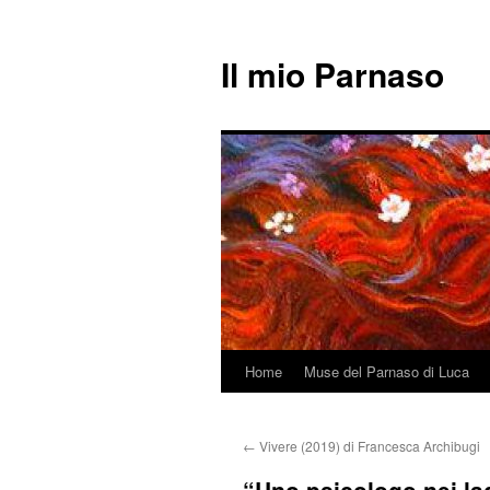
Il mio Parnaso
Home
Muse del Parnaso di Luca
Vai
al
←
Vivere (2019) di Francesca Archibugi
contenuto