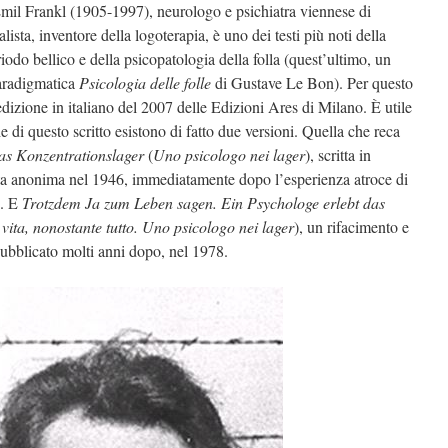
mil Frankl (1905-1997), neurologo e psichiatra viennese di
alista, inventore della logoterapia, è uno dei testi più noti della
riodo bellico e della psicopatologia della folla (quest’ultimo, un
paradigmatica
Psicologia delle folle
di Gustave Le Bon). Per questo
dizione in italiano del 2007 delle Edizioni Ares di Milano. È utile
he di questo scritto esistono di fatto due versioni. Quella che reca
das Konzentrationslager
(
Uno psicologo nei lager
), scritta in
ta anonima nel 1946, immediatamente dopo l’esperienza atroce di
o. E
Trotzdem Ja zum Leben sagen. Ein Psychologe erlebt das
a vita, nonostante tutto. Uno psicologo nei lager
), un rifacimento e
ubblicato molti anni dopo, nel 1978.